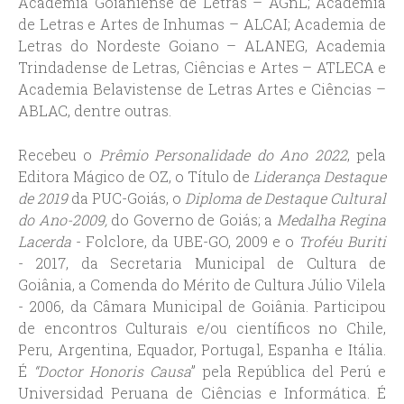
Academia Goianiense de Letras – AGnL; Academia
de Letras e Artes de Inhumas – ALCAI; Academia de
Letras do Nordeste Goiano – ALANEG, Academia
Trindadense de Letras, Ciências e Artes – ATLECA e
Academia Belavistense de Letras Artes e Ciências –
ABLAC, dentre outras.
Recebeu o
Prêmio Personalidade do Ano 2022
, pela
Editora Mágico de OZ, o Título de
Liderança Destaque
de 2019
da PUC-Goiás, o
Diploma de Destaque Cultural
do Ano-2009,
do Governo de Goiás; a
Medalha Regina
Lacerda
- Folclore, da UBE-GO, 2009 e o
Troféu Buriti
- 2017, da Secretaria Municipal de Cultura de
Goiânia, a Comenda do Mérito de Cultura Júlio Vilela
- 2006, da Câmara Municipal de Goiânia. Participou
de encontros Culturais e/ou científicos no Chile,
Peru, Argentina, Equador, Portugal, Espanha e Itália.
É
“Doctor Honoris Causa
” pela República del Perú e
Universidad Peruana de Ciências e Informática. É